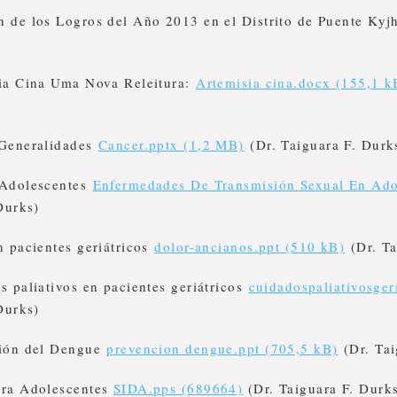
 de los Logros del Año 2013 en el Distrito de Puente Ky
ia Cina Uma Nova Releitura:
Artemisia cina.docx (155,1 k
 Generalidades
Cancer.pptx (1,2 MB)
(Dr. Taiguara F. Durk
 Adolescentes
Enfermedades De Transmisión Sexual En Ado
Durks)
n pacientes geriátricos
dolor-ancianos.ppt (510 kB)
(Dr. Ta
 paliativos en pacientes geriátricos
cuidadospaliativosger
Durks)
ción del Dengue
prevencion dengue.ppt (705,5 kB)
(Dr. Tai
ara Adolescentes
SIDA.pps (689664)
(Dr. Taiguara F. Durk