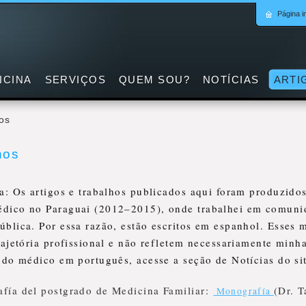
Página in
ICINA
SERVIÇOS
QUEM SOU?
NOTÍCIAS
ARTI
hos
hos
a: Os artigos e trabalhos publicados aqui foram produzido
dico no Paraguai (2012–2015), onde trabalhei em comunid
blica. Por essa razão, estão escritos em espanhol. Esses m
rajetória profissional e não refletem necessariamente minha 
údo médico em português, acesse a seção de Notícias do si
fía del postgrado de Medicina Familiar:
(Dr. T
Monografía