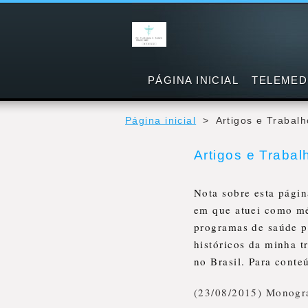
PÁGINA INICIAL
TELEMED
Página inicial
>
Artigos e Trabal
Artigos e Trabal
Nota sobre esta págin
em que atuei como mé
programas de saúde pú
históricos da minha t
no Brasil. Para conte
(23/08/2015) Monogra