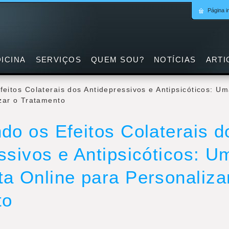
Página in
ICINA
SERVIÇOS
QUEM SOU?
NOTÍCIAS
ARTI
eitos Colaterais dos Antidepressivos e Antipsicóticos: U
zar o Tratamento
do os Efeitos Colaterais d
ssivos e Antipsicóticos: U
a Online para Personaliza
to