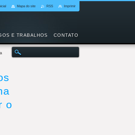
icial
Mapa do site
RSS
Imprimir
GOS E TRABALHOS
CONTATO
ma
os
ma
r o