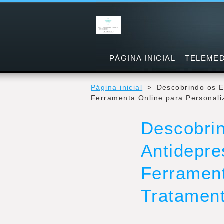
PÁGINA INICIAL
TELEMED
Página inicial
>
Descobrindo os Ef
Ferramenta Online para Personali
Descobrin
Antidepre
Ferrament
Tratamen