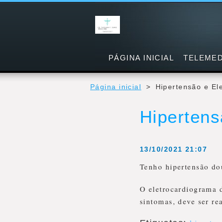
PÁGINA INICIAL
TELEMED
Página inicial
>
Hipertensão e El
Hipertens
13/10/2021 21:07
Tenho hipertensão do
O eletrocardiograma 
sintomas, deve ser r