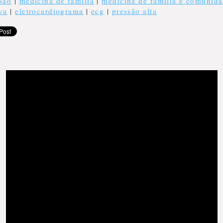
são
|
medicina de familia
|
medicina de família e comunid
va
|
eletrocardiograma
|
ecg
|
pressão alta