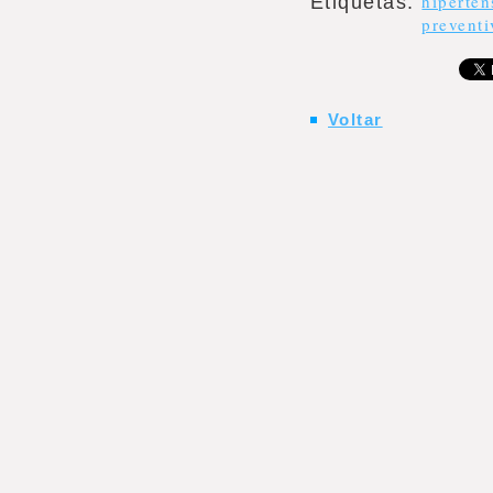
hiperten
Etiquetas
:
preventi
Voltar