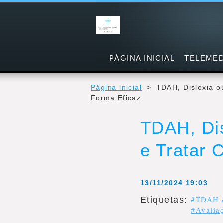
PÁGINA INICIAL
TELEMED
Página inicial
>
TDAH, Dislexia o
Forma Eficaz
TDAH, Dis
e Tratar 
13/11/2024 19:03
#TDAH #
Etiquetas
:
#Avaliaç