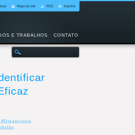
icial
Mapa do site
RSS
Imprimir
GOS E TRABALHOS
CONTATO
entificar
Eficaz
 #Diagnóstico
rabalho