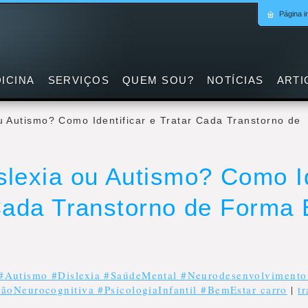
Página in
ICINA
SERVIÇOS
QUEM SOU?
NOTÍCIAS
ARTI
u Autismo? Como Identificar e Tratar Cada Transtorno de
lexia ou Autismo? Como Id
Cada Transtorno de Forma 
Autismo #Dislexia #SaúdeMental #Neurodesenvolvimento
ãoNeurocognitiva #PsicologiaInfantil #BemEstar carro
|
t