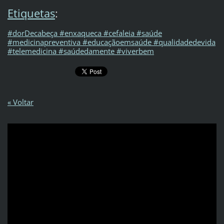
Etiquetas
:
#dorDecabeça #enxaqueca #cefaleia #saúde
#medicinapreventiva #educaçãoemsaúde #qualidadedevida
#telemedicina #saúdedamente #viverbem
« Voltar