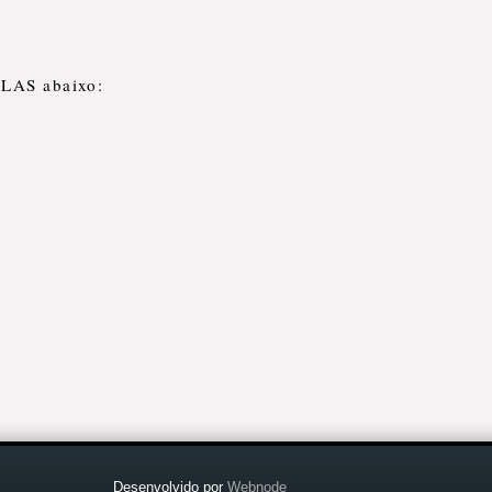
TLAS abaixo:
Desenvolvido por
Webnode