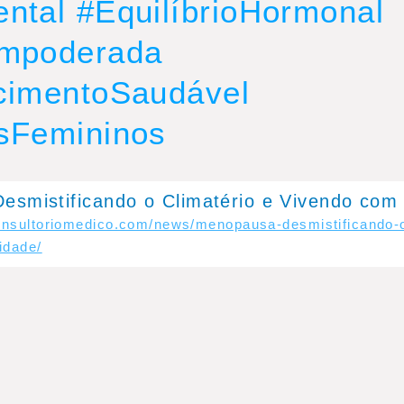
ntal #EquilíbrioHormonal
mpoderada
cimentoSaudável
sFemininos
esmistificando o Climatério e Vivendo com
consultoriomedico.com/news/menopausa-desmistificando-o
idade/