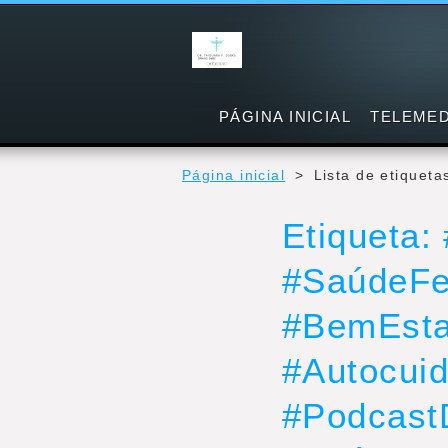
PÁGINA INICIAL
TELEMED
Página inicial
>
Lista de etiqueta
Etiqueta:
#SaúdeFe
#BemEsta
#Autocui
#Podcast