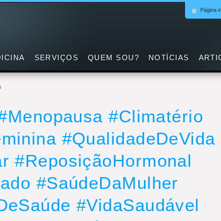
Página in
ICINA
SERVIÇOS
QUEM SOU?
NOTÍCIAS
ARTI
s
 #Menopausa #Climatério
minina #QualidadeDeVida
r #ReposiçãoHormonal
dado #SaúdeDaMulher
DeSaúde #VidaSaudável