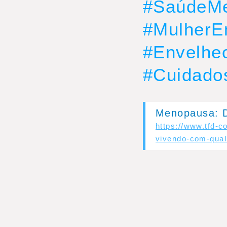
#SaúdeMe
#MulherE
#Envelhe
#Cuidado
Menopausa: D
https://www.tfd-
vivendo-com-qual